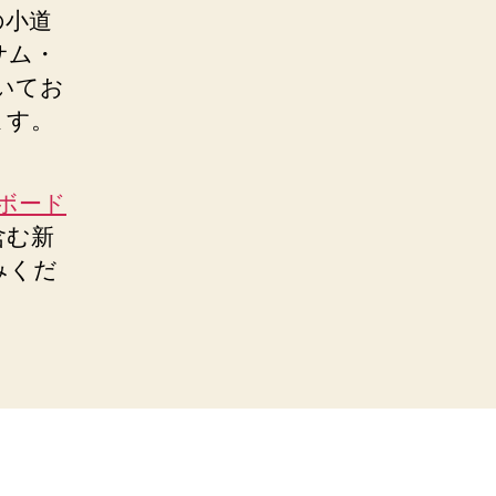
の小道
サム・
いてお
ます。
ボード
含む新
みくだ