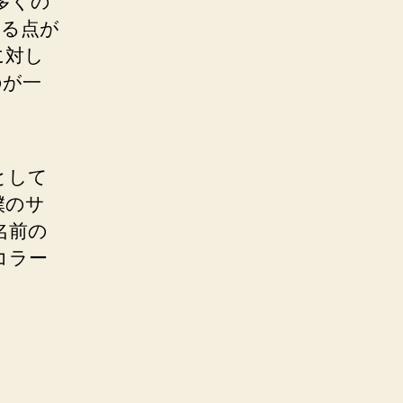
多くの
れる点が
に対し
のが一
として
僕のサ
名前の
コラー