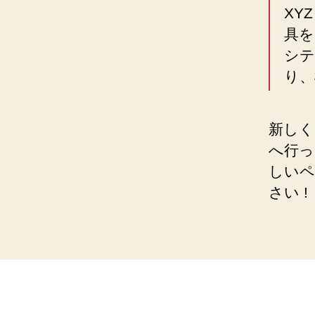
XY
具を
シテ
り、
新しく
へ行っ
しいペ
さい !