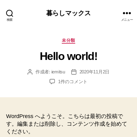
暮らしマックス
検索
メニュー
カ
未分類
テ
Hello world!
ゴ
リ
ー
作成者:
iemitsu
2020年11月2日
投
投
稿
稿
Hello
1件のコメント
者
日
world!
へ
の
WordPress へようこそ。こちらは最初の投稿で
す。編集または削除し、コンテンツ作成を始めて
ください。